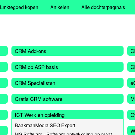
Linktegoed kopen
Artikelen
Alle dochterpagina's
CRM Add-ons
C
CRM op ASP basis
C
CRM Specialisten
e
Gratis CRM software
M
ICT Werk en opleiding
O
BaakmanMedia SEO Expert
W
MG Software - Software ontwikkeling op maat